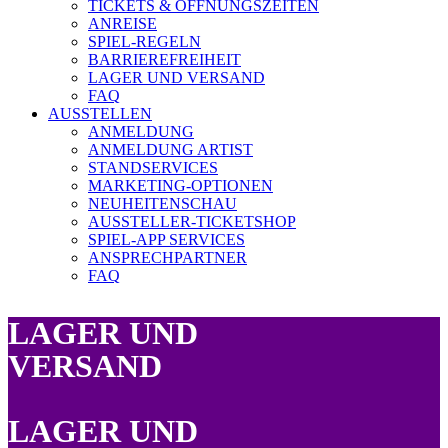
TICKETS & ÖFFNUNGSZEITEN
ANREISE
SPIEL-REGELN
BARRIEREFREIHEIT
LAGER UND VERSAND
FAQ
AUSSTELLEN
ANMELDUNG
ANMELDUNG ARTIST
STANDSERVICES
MARKETING-OPTIONEN
NEUHEITENSCHAU
AUSSTELLER-TICKETSHOP
SPIEL-APP SERVICES
ANSPRECHPARTNER
FAQ
LAGER UND
VERSAND
LAGER UND