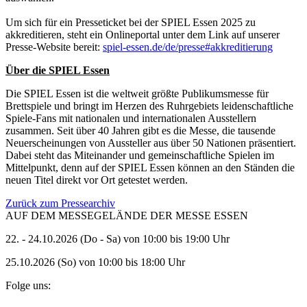
Um sich für ein Presseticket bei der SPIEL Essen 2025 zu
akkreditieren, steht ein Onlineportal unter dem Link auf unserer
Presse-Website bereit:
spiel-essen.de/de/presse#akkreditierung
Über die SPIEL Essen
Die SPIEL Essen ist die weltweit größte Publikumsmesse für
Brettspiele und bringt im Herzen des Ruhrgebiets leidenschaftliche
Spiele-Fans mit nationalen und internationalen Ausstellern
zusammen. Seit über 40 Jahren gibt es die Messe, die tausende
Neuerscheinungen von Aussteller aus über 50 Nationen präsentiert.
Dabei steht das Miteinander und gemeinschaftliche Spielen im
Mittelpunkt, denn auf der SPIEL Essen können an den Ständen die
neuen Titel direkt vor Ort getestet werden.
Zurück zum Pressearchiv
AUF DEM MESSEGELÄNDE DER MESSE ESSEN
22. - 24.10.2026 (Do - Sa) von 10:00 bis 19:00 Uhr
25.10.2026 (So) von 10:00 bis 18:00 Uhr
Folge uns: