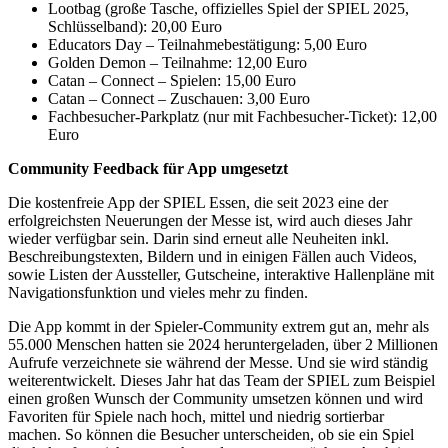
Lootbag (große Tasche, offizielles Spiel der SPIEL 2025,
Schlüsselband): 20,00 Euro
Educators Day – Teilnahmebestätigung: 5,00 Euro
Golden Demon – Teilnahme: 12,00 Euro
Catan – Connect – Spielen: 15,00 Euro
Catan – Connect – Zuschauen: 3,00 Euro
Fachbesucher-Parkplatz (nur mit Fachbesucher-Ticket): 12,00
Euro
Community Feedback für App umgesetzt
Die kostenfreie App der SPIEL Essen, die seit 2023 eine der
erfolgreichsten Neuerungen der Messe ist, wird auch dieses Jahr
wieder verfügbar sein. Darin sind erneut alle Neuheiten inkl.
Beschreibungstexten, Bildern und in einigen Fällen auch Videos,
sowie Listen der Aussteller, Gutscheine, interaktive Hallenpläne mit
Navigationsfunktion und vieles mehr zu finden.
Die App kommt in der Spieler-Community extrem gut an, mehr als
55.000 Menschen hatten sie 2024 heruntergeladen, über 2 Millionen
Aufrufe verzeichnete sie während der Messe. Und sie wird ständig
weiterentwickelt. Dieses Jahr hat das Team der SPIEL zum Beispiel
einen großen Wunsch der Community umsetzen können und wird
Favoriten für Spiele nach hoch, mittel und niedrig sortierbar
machen. So können die Besucher unterscheiden, ob sie ein Spiel