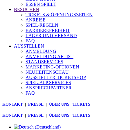
ESSEN SPIELT
BESUCHEN
TICKETS & ÖFFNUNGSZEITEN
ANREISE
SPIEL-REGELN
BARRIEREFREIHEIT
LAGER UND VERSAND
FAQ
AUSSTELLEN
ANMELDUNG
ANMELDUNG ARTIST
STANDSERVICES
MARKETING-OPTIONEN
NEUHEITENSCHAU
AUSSTELLER-TICKETSHOP
SPIEL-APP SERVICES
ANSPRECHPARTNER
FAQ
KONTAKT
|
PRESSE
|
ÜBER UNS
|
TICKETS
KONTAKT
|
PRESSE
|
ÜBER UNS
|
TICKETS