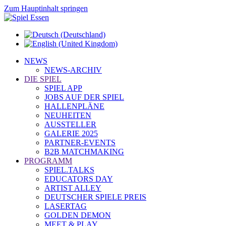
Zum Hauptinhalt springen
NEWS
NEWS-ARCHIV
DIE SPIEL
SPIEL APP
JOBS AUF DER SPIEL
HALLENPLÄNE
NEUHEITEN
AUSSTELLER
GALERIE 2025
PARTNER-EVENTS
B2B MATCHMAKING
PROGRAMM
SPIEL.TALKS
EDUCATORS DAY
ARTIST ALLEY
DEUTSCHER SPIELE PREIS
LASERTAG
GOLDEN DEMON
MEET & PLAY