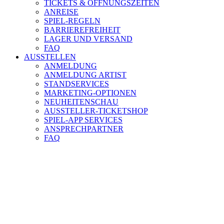
TICKETS & ÖFFNUNGSZEITEN
ANREISE
SPIEL-REGELN
BARRIEREFREIHEIT
LAGER UND VERSAND
FAQ
AUSSTELLEN
ANMELDUNG
ANMELDUNG ARTIST
STANDSERVICES
MARKETING-OPTIONEN
NEUHEITENSCHAU
AUSSTELLER-TICKETSHOP
SPIEL-APP SERVICES
ANSPRECHPARTNER
FAQ