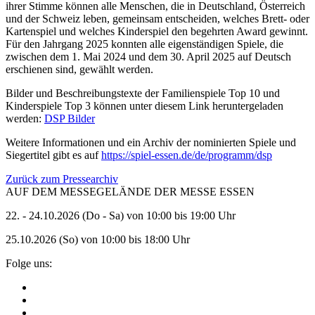
ihrer Stimme können alle Menschen, die in Deutschland, Österreich
und der Schweiz leben, gemeinsam entscheiden, welches Brett- oder
Kartenspiel und welches Kinderspiel den begehrten Award gewinnt.
Für den Jahrgang 2025 konnten alle eigenständigen Spiele, die
zwischen dem 1. Mai 2024 und dem 30. April 2025 auf Deutsch
erschienen sind, gewählt werden.
Bilder und Beschreibungstexte der Familienspiele Top 10 und
Kinderspiele Top 3 können unter diesem Link heruntergeladen
werden:
DSP Bilder
Weitere Informationen und ein Archiv der nominierten Spiele und
Siegertitel gibt es auf
https://spiel-essen.de/de/programm/dsp
Zurück zum Pressearchiv
AUF DEM MESSEGELÄNDE DER MESSE ESSEN
22. - 24.10.2026 (Do - Sa) von 10:00 bis 19:00 Uhr
25.10.2026 (So) von 10:00 bis 18:00 Uhr
Folge uns: