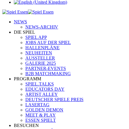
NEWS
NEWS-ARCHIV
DIE SPIEL
SPIEL APP
JOBS AUF DER SPIEL
HALLENPLÄNE
NEUHEITEN
AUSSTELLER
GALERIE 2025
PARTNER-EVENTS
B2B MATCHMAKING
PROGRAMM
SPIEL.TALKS
EDUCATORS DAY
ARTIST ALLEY
DEUTSCHER SPIELE PREIS
LASERTAG
GOLDEN DEMON
MEET & PLAY
ESSEN SPIELT
BESUCHEN