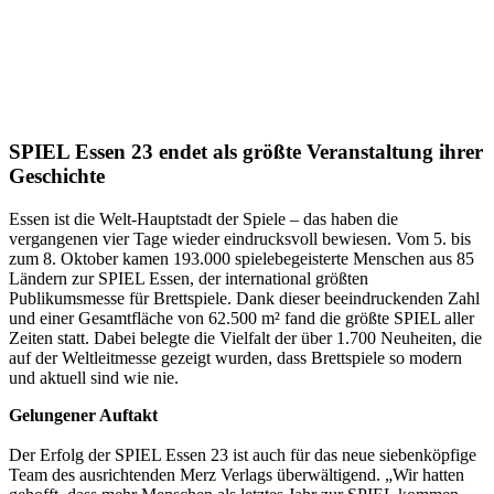
SPIEL Essen 23 endet als größte Veranstaltung ihrer
Geschichte
Essen ist die Welt-Hauptstadt der Spiele – das haben die
vergangenen vier Tage wieder eindrucksvoll bewiesen. Vom 5. bis
zum 8. Oktober kamen 193.000 spielebegeisterte Menschen aus 85
Ländern zur SPIEL Essen, der international größten
Publikumsmesse für Brettspiele. Dank dieser beeindruckenden Zahl
und einer Gesamtfläche von 62.500 m² fand die größte SPIEL aller
Zeiten statt. Dabei belegte die Vielfalt der über 1.700 Neuheiten, die
auf der Weltleitmesse gezeigt wurden, dass Brettspiele so modern
und aktuell sind wie nie.
Gelungener Auftakt
Der Erfolg der SPIEL Essen 23 ist auch für das neue siebenköpfige
Team des ausrichtenden Merz Verlags überwältigend. „Wir hatten