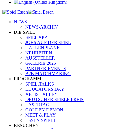
NEWS
NEWS-ARCHIV
DIE SPIEL
SPIEL APP
JOBS AUF DER SPIEL
HALLENPLÄNE
NEUHEITEN
AUSSTELLER
GALERIE 2025
PARTNER-EVENTS
B2B MATCHMAKING
PROGRAMM
SPIEL.TALKS
EDUCATORS DAY
ARTIST ALLEY
DEUTSCHER SPIELE PREIS
LASERTAG
GOLDEN DEMON
MEET & PLAY
ESSEN SPIELT
BESUCHEN