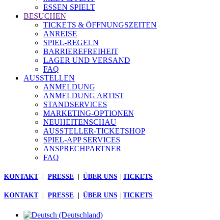
ESSEN SPIELT
BESUCHEN
TICKETS & ÖFFNUNGSZEITEN
ANREISE
SPIEL-REGELN
BARRIEREFREIHEIT
LAGER UND VERSAND
FAQ
AUSSTELLEN
ANMELDUNG
ANMELDUNG ARTIST
STANDSERVICES
MARKETING-OPTIONEN
NEUHEITENSCHAU
AUSSTELLER-TICKETSHOP
SPIEL-APP SERVICES
ANSPRECHPARTNER
FAQ
KONTAKT
|
PRESSE
|
ÜBER UNS
|
TICKETS
KONTAKT
|
PRESSE
|
ÜBER UNS
|
TICKETS