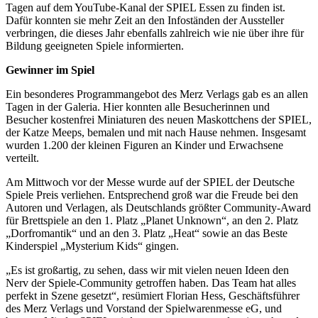
Tagen auf dem YouTube-Kanal der SPIEL Essen zu finden ist.
Dafür konnten sie mehr Zeit an den Infoständen der Aussteller
verbringen, die dieses Jahr ebenfalls zahlreich wie nie über ihre für
Bildung geeigneten Spiele informierten.
Gewinner im Spiel
Ein besonderes Programmangebot des Merz Verlags gab es an allen
Tagen in der Galeria. Hier konnten alle Besucherinnen und
Besucher kostenfrei Miniaturen des neuen Maskottchens der SPIEL,
der Katze Meeps, bemalen und mit nach Hause nehmen. Insgesamt
wurden 1.200 der kleinen Figuren an Kinder und Erwachsene
verteilt.
Am Mittwoch vor der Messe wurde auf der SPIEL der Deutsche
Spiele Preis verliehen. Entsprechend groß war die Freude bei den
Autoren und Verlagen, als Deutschlands größter Community-Award
für Brettspiele an den 1. Platz „Planet Unknown“, an den 2. Platz
„Dorfromantik“ und an den 3. Platz „Heat“ sowie an das Beste
Kinderspiel „Mysterium Kids“ gingen.
„Es ist großartig, zu sehen, dass wir mit vielen neuen Ideen den
Nerv der Spiele-Community getroffen haben. Das Team hat alles
perfekt in Szene gesetzt“, resümiert Florian Hess, Geschäftsführer
des Merz Verlags und Vorstand der Spielwarenmesse eG, und