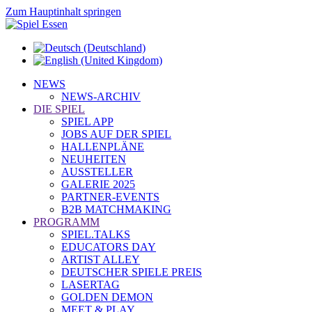
Zum Hauptinhalt springen
NEWS
NEWS-ARCHIV
DIE SPIEL
SPIEL APP
JOBS AUF DER SPIEL
HALLENPLÄNE
NEUHEITEN
AUSSTELLER
GALERIE 2025
PARTNER-EVENTS
B2B MATCHMAKING
PROGRAMM
SPIEL.TALKS
EDUCATORS DAY
ARTIST ALLEY
DEUTSCHER SPIELE PREIS
LASERTAG
GOLDEN DEMON
MEET & PLAY