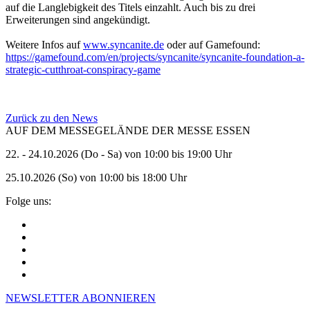
auf die Langlebigkeit des Titels einzahlt. Auch bis zu drei
Erweiterungen sind angekündigt.
Weitere Infos auf
www.syncanite.de
oder auf Gamefound:
https://gamefound.com/en/projects/syncanite/syncanite-foundation-a-
strategic-cutthroat-conspiracy-game
Zurück zu den News
AUF DEM MESSEGELÄNDE DER MESSE ESSEN
22. - 24.10.2026 (Do - Sa) von 10:00 bis 19:00 Uhr
25.10.2026 (So) von 10:00 bis 18:00 Uhr
Folge uns:
NEWSLETTER ABONNIEREN