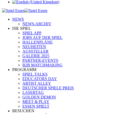
NEWS
NEWS-ARCHIV
DIE SPIEL
SPIEL APP
JOBS AUF DER SPIEL
HALLENPLÄNE
NEUHEITEN
AUSSTELLER
GALERIE 2025
PARTNER-EVENTS
B2B MATCHMAKING
PROGRAMM
SPIEL.TALKS
EDUCATORS DAY
ARTIST ALLEY
DEUTSCHER SPIELE PREIS
LASERTAG
GOLDEN DEMON
MEET & PLAY
ESSEN SPIELT
BESUCHEN